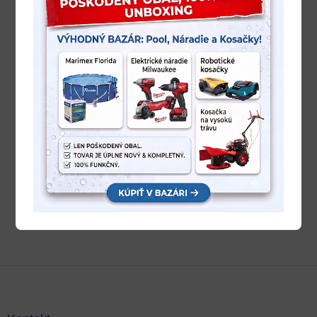
Z
á
p