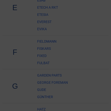
ESAB
E
ETECH A RKT
ETESIA
EVEREST
EVIKA
FIELDMANN
FISKARS
F
FIXED
FULBAT
GARDEN PARTS
GEORGE FOREMAN
G
GUDE
GÜNTHER
HATZ