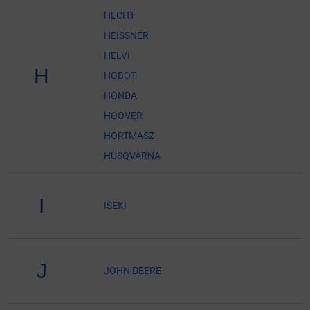
HECHT
HEISSNER
HELVI
H
HOBOT
HONDA
HOOVER
HORTMASZ
HUSQVARNA
I
ISEKI
J
JOHN DEERE