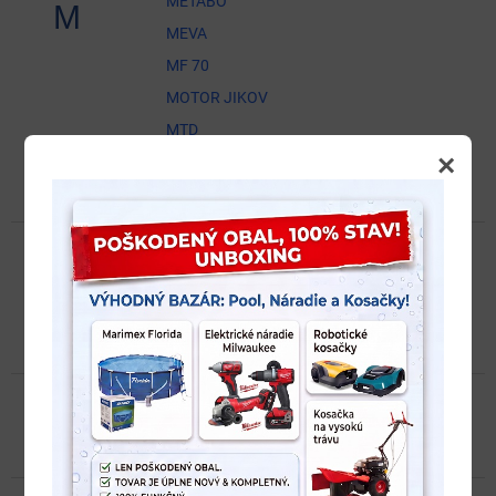
METABO
M
MEVA
MF 70
MOTOR JIKOV
MTD
×
MURATORI
MURRAY
NAC
NAC ČÍNSKE
N
NAREX
NEGRI
O
OLEOMAC