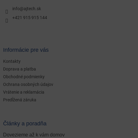
t
i
info
@
ajtech.sk
e
+421 915 915 144
Informácie pre vás
Kontakty
Doprava a platba
Obchodné podmienky
Ochrana osobných údajov
Vrátenie a reklamácia
Predĺžená záruka
Články a poradňa
Dovezieme až k vám domov