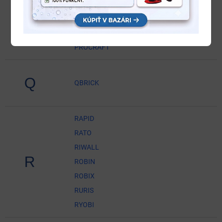
PARTNER
PILANA
P
PNEU
PROCRAFT
Q
QBRICK
RAPID
RATO
RIWALL
R
ROBIN
ROBIX
RURIS
RYOBI