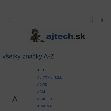
Prejsť
na
obsah
NÁKU
KOŠÍK
všetky značky A-Z
ABG
ABICOR BINZEL
ADVIS
AGM
A
AGROJET
AGROMA