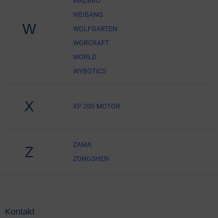
WALBRO
WEIBANG
W
WOLFGARTEN
WORCRAFT
WORLD
WYBOTICS
X
XP 200 MOTOR
ZAMA
Z
ZONGSHEN
Z
á
p
ä
Kontakt