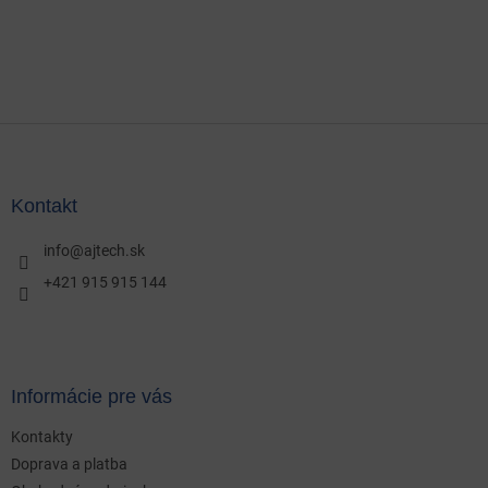
Z
á
p
ä
Kontakt
t
i
info
@
ajtech.sk
e
+421 915 915 144
Informácie pre vás
Kontakty
Doprava a platba