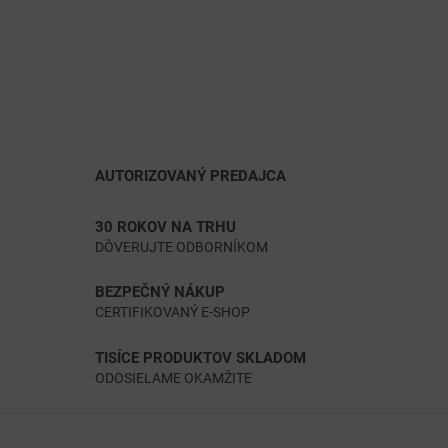
AUTORIZOVANÝ PREDAJCA
30 ROKOV NA TRHU
DÔVERUJTE ODBORNÍKOM
BEZPEČNÝ NÁKUP
CERTIFIKOVANÝ E-SHOP
TISÍCE PRODUKTOV SKLADOM
ODOSIELAME OKAMŽITE
Z
á