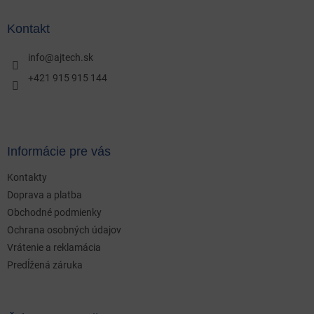
p
ä
Kontakt
t
i
info
@
ajtech.sk
e
+421 915 915 144
Informácie pre vás
Kontakty
Doprava a platba
Obchodné podmienky
Ochrana osobných údajov
Vrátenie a reklamácia
Predĺžená záruka