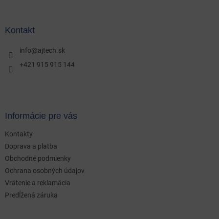
á
p
ä
Kontakt
t
i
info
@
ajtech.sk
e
+421 915 915 144
Informácie pre vás
Kontakty
Doprava a platba
Obchodné podmienky
Ochrana osobných údajov
Vrátenie a reklamácia
Predĺžená záruka