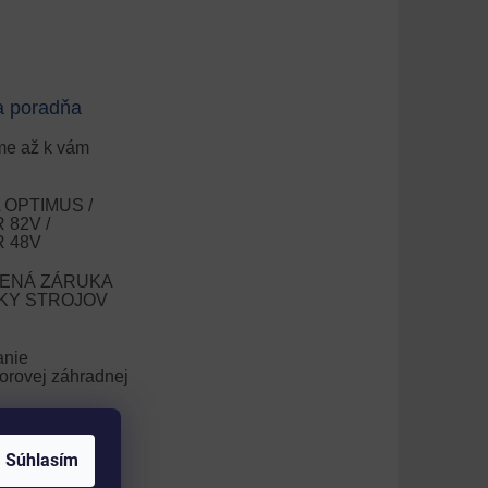
a poradňa
e až k vám
OPTIMUS /
82V /
 48V
ENÁ ZÁRUKA
OKY STROJOV
anie
orovej záhradnej
nie trávnika
Súhlasím
V