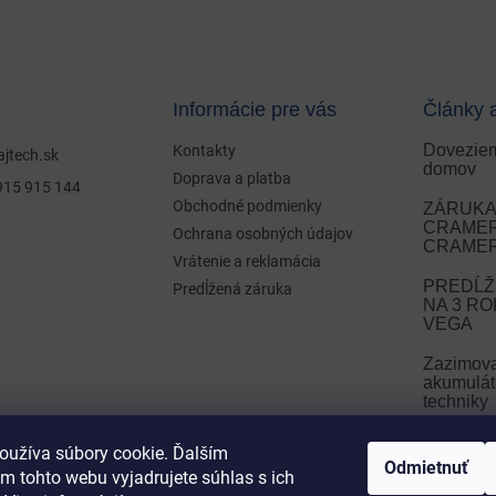
Informácie pre vás
Články 
Doveziem
Kontakty
ajtech.sk
domov
Doprava a platba
915 915 144
Obchodné podmienky
ZÁRUKA 
CRAMER 
Ochrana osobných údajov
CRAMER
Vrátenie a reklamácia
PREDĹŽ
Predĺžená záruka
NA 3 R
VEGA
Zazimov
akumulát
techniky
Zazimova
oužíva súbory cookie. Ďalším
Odmietnuť
m tohto webu vyjadrujete súhlas s ich
ARCHÍ