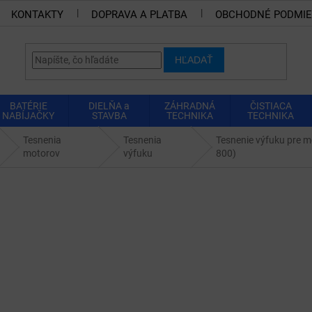
KONTAKTY
DOPRAVA A PLATBA
OBCHODNÉ PODMI
HĽADAŤ
BATÉRIE
DIELŇA a
ZÁHRADNÁ
ČISTIACA
NABÍJAČKY
STAVBA
TECHNIKA
TECHNIKA
Tesnenia
Tesnenia
Tesnenie výfuku pre
motorov
výfuku
800)