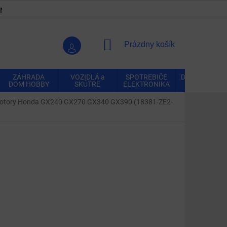
ENKY
OCHRANA OSOBNÝCH ÚDAJOV
VRÁTENIE A REK
NÁKUPNÝ
Prázdny košík
KOŠÍK
ZÁHRADA
VOZIDLÁ a
SPOTREBIČE
DOMÁCNOSŤ
DOM HOBBY
SKÚTRE
ELEKTRONIKA
 motory Honda GX240 GX270 GX340 GX390 (18381-ZE2-