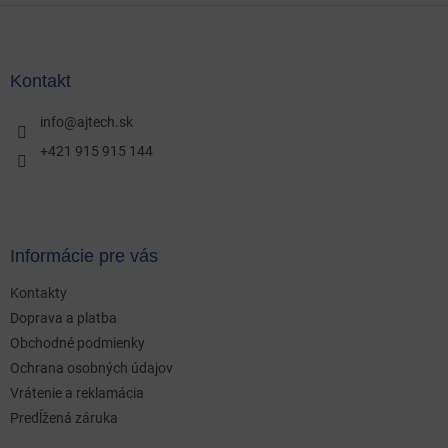
Z
á
p
ä
Kontakt
t
i
info
@
ajtech.sk
e
+421 915 915 144
Informácie pre vás
Kontakty
Doprava a platba
Obchodné podmienky
Ochrana osobných údajov
Vrátenie a reklamácia
Predĺžená záruka