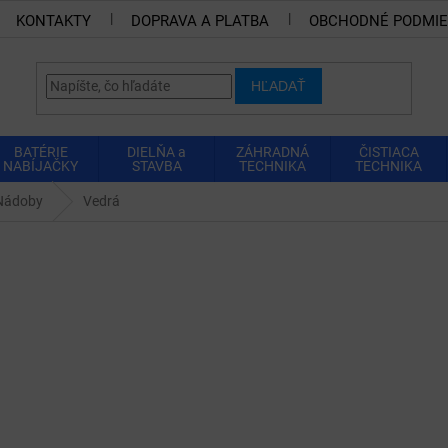
KONTAKTY
DOPRAVA A PLATBA
OBCHODNÉ PODMI
HĽADAŤ
BATÉRIE
DIELŇA a
ZÁHRADNÁ
ČISTIACA
NABÍJAČKY
STAVBA
TECHNIKA
TECHNIKA
Nádoby
Vedrá