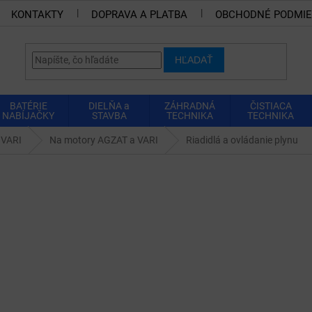
KONTAKTY
DOPRAVA A PLATBA
OBCHODNÉ PODMI
HĽADAŤ
BATÉRIE
DIELŇA a
ZÁHRADNÁ
ČISTIACA
NABÍJAČKY
STAVBA
TECHNIKA
TECHNIKA
 VARI
Na motory AGZAT a VARI
Riadidlá a ovládanie plynu